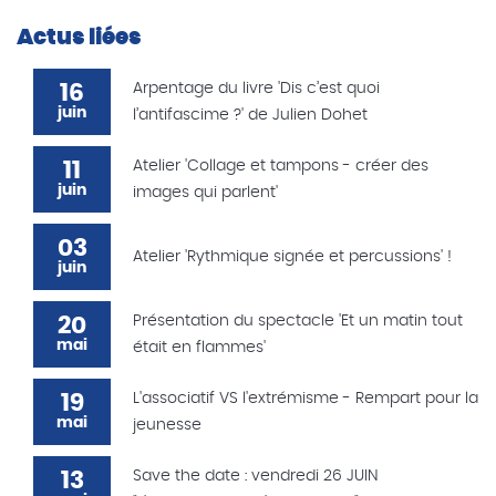
Actus liées
16
Arpentage du livre 'Dis c’est quoi
juin
l’antifascime ?' de Julien Dohet
11
Atelier 'Collage et tampons - créer des
juin
images qui parlent'
03
Atelier 'Rythmique signée et percussions' !
juin
20
Présentation du spectacle 'Et un matin tout
mai
était en flammes'
19
L'associatif VS l'extrémisme - Rempart pour la
mai
jeunesse
13
Save the date : vendredi 26 JUIN