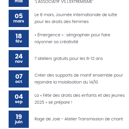
mai
"L'ASSOCIATIF VS L'EXTREMISME"
05
Le 8 mars, Journée internationale de lutte
mars
pour les droits des femmes
18
« Émergence » : sérigraphier pour faire
fév
rayonner sa créativité
24
7 ateliers gratuits pour les 6-12 ans
nov
07
Créer des supports de manif ensemble pour
oct
rejoindre la mobilisation du 14/10
04
La « Fête des droits des enfants et des jeunes
sep
2025 » se prépare !
19
Rage de Joie - Atelier Transmission de chant
juin