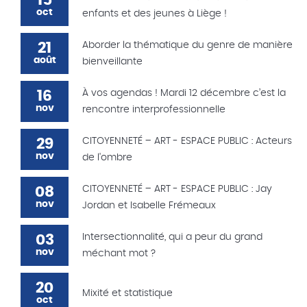
15
oct
enfants et des jeunes à Liège !
21
Aborder la thématique du genre de manière
août
bienveillante
16
À vos agendas ! Mardi 12 décembre c’est la
nov
rencontre interprofessionnelle
29
CITOYENNETÉ – ART - ESPACE PUBLIC : Acteurs
nov
de l'ombre
08
CITOYENNETÉ – ART - ESPACE PUBLIC : Jay
nov
Jordan et Isabelle Frémeaux
03
Intersectionnalité, qui a peur du grand
nov
méchant mot ?
20
Mixité et statistique
oct