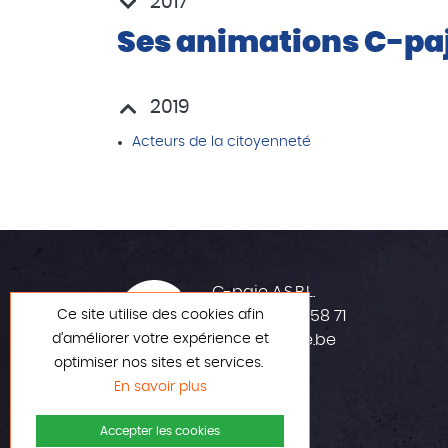
2017
Ses animations C-pa
2019
Acteurs de la citoyenneté
C-paje A.S.B.L.
Ce site utilise des cookies afin
+32 (0)42 23 58 71
d’améliorer votre expérience et
info@c-paje.be
optimiser nos sites et services.
En savoir plus
Accepter les cookies