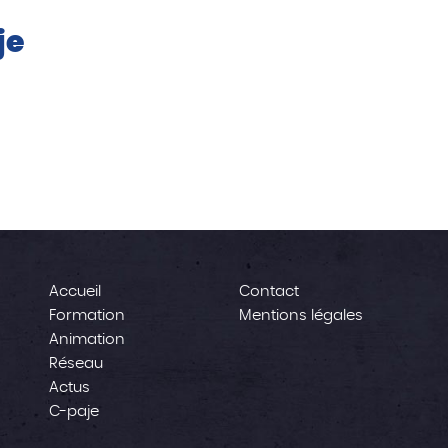
je
Accueil
Contact
Formation
Mentions légales
Animation
Réseau
Actus
C-paje