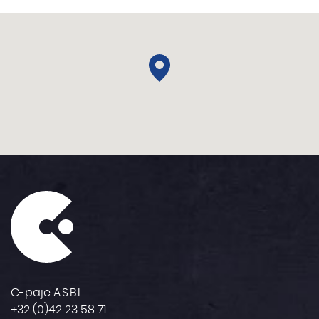
C-paje A.S.B.L.
+32 (0)42 23 58 71