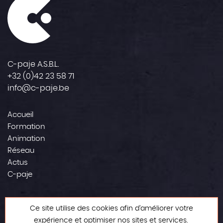
C-paje A.S.B.L.
+32 (0)42 23 58 71
info@c-paje.be
Accueil
Formation
Animation
Réseau
Actus
C-paje
Contact
Ce site utilise des cookies afin d’améliorer votre
Mentions légales
expérience et optimiser nos sites et services.