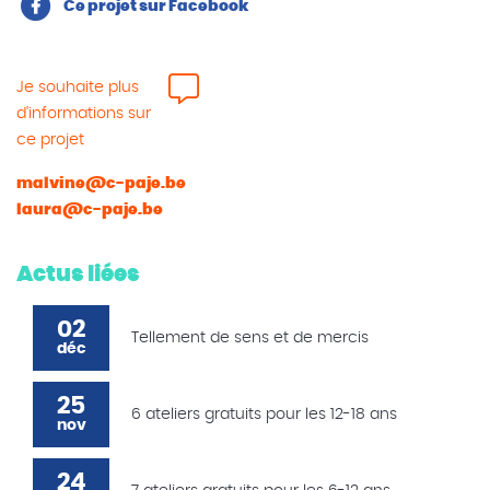
Ce projet sur Facebook
Je souhaite plus
d'informations sur
ce projet
malvine@c-paje.be
laura@c-paje.be
Actus liées
02
Tellement de sens et de mercis
déc
25
6 ateliers gratuits pour les 12-18 ans
nov
24