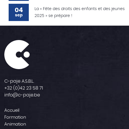
04
La « Fête des droits des enfants et des jeunes
sep
2025 » se prépare !
C-paje A.S.B.L.
+32 (0)42 23 58 71
info@c-paje.be
Accueil
Formation
Animation