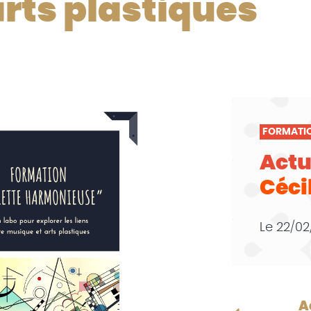
rts plastiques
FORMATI
Actu
Céci
Le
22/02
A