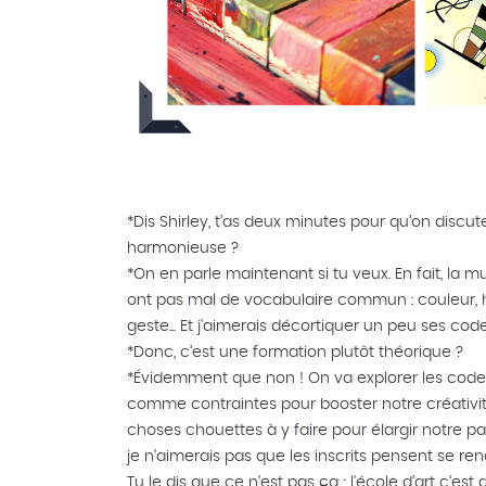
*Dis Shirley, t’as deux minutes pour qu’on discut
harmonieuse ?
*On en parle maintenant si tu veux. En fait, la mu
ont pas mal de vocabulaire commun : couleur, h
geste... Et j'aimerais décortiquer un peu ses cod
*Donc, c’est une formation plutôt théorique ?
*Évidemment que non ! On va explorer les codes, 
comme contraintes pour booster notre créativité
choses chouettes à y faire pour élargir notre pa
je n'aimerais pas que les inscrits pensent se ren
Tu le dis que ce n'est pas ça ; l'école d’art c’est 