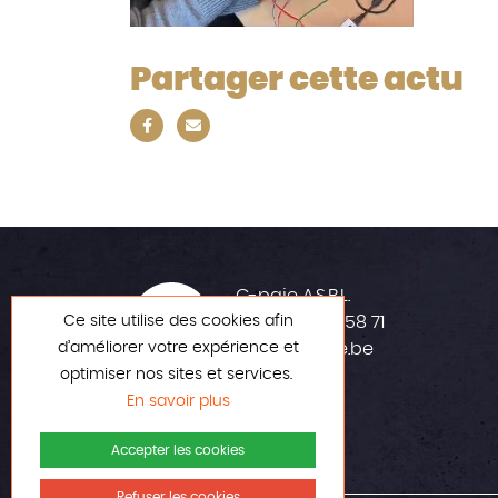
Partager cette actu
C-paje A.S.B.L.
Ce site utilise des cookies afin
+32 (0)42 23 58 71
d’améliorer votre expérience et
info@c-paje.be
optimiser nos sites et services.
En savoir plus
Accepter les cookies
Refuser les cookies