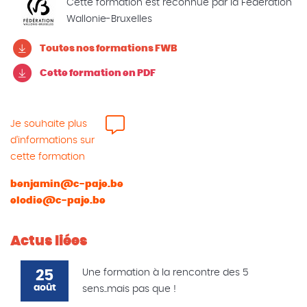
Cette formation est reconnue par la Fédération
Wallonie-Bruxelles
Toutes nos formations FWB
Cette formation en PDF
Je souhaite plus
d'informations sur
cette formation
benjamin@c-paje.be
elodie@c-paje.be
Actus liées
25
Une formation à la rencontre des 5
août
sens..mais pas que !