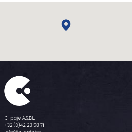
C-paje A.S.B.L.
+32 (0)42 23 58 71