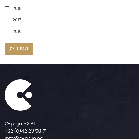
2018
2017
2016
Filtrer
C-paje A.S.B.L.
+32 (0)42 23 58 71
info@c-paje.be