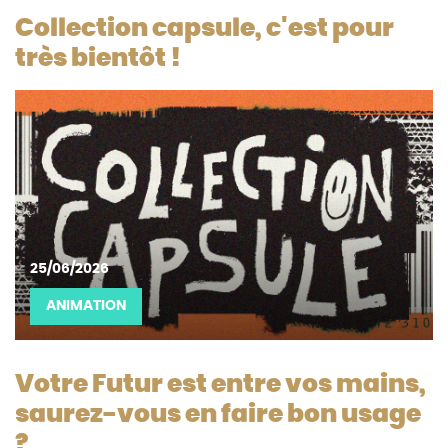
Collection capsule, c'est pour
très bientôt !
25/06/2026
ANIMATION
Votre Futur est entre vos mains,
saurez-vous en faire bon usage
?