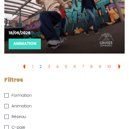
18/06/2026
ANIMATION
1
2
3
4
5
6
7
8
9
10
Filtres
Formation
Animation
Réseau
C-paje