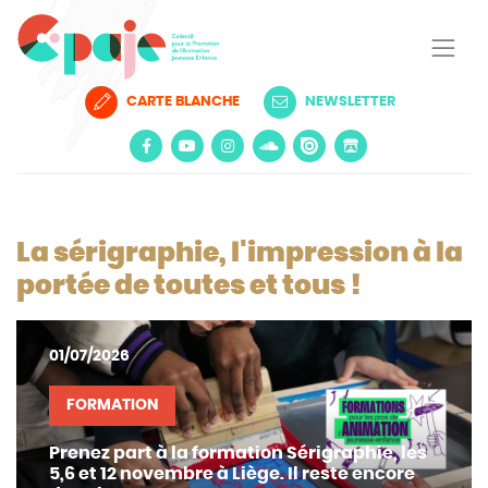
CARTE BLANCHE
NEWSLETTER
La sérigraphie, l'impression à la
portée de toutes et tous !
01/07/2026
FORMATION
Prenez part à la formation Sérigraphie, les
5,6 et 12 novembre à Liège. Il reste encore