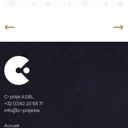
C-paje A.S.B.L.
+32 (0)42 23 58 71
info@c-paje.be
Accueil