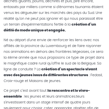
déchets gluants, pourris, déchirés et puis, pire encore,
entassés par milliers comme si d’énormes tsunamis étaient
venus les dégueuler sur les marchés des pays du Sud. Une
réalité qu’on ne peut pas ignorer et qui nous paraissait être
un terrain d’expérimentations fertile à la
création d’un
défilé de mode unique et engagée.
Né au départ d’une envie de renforcer les liens avec nos
affiliés de la province du Luxembourg et de faire rayonner
nos animations en dehors des frontières liégeoises, ce sera
la 4ème année que nous proposons ce type de projet dans
le magnifique cadre rural qu’offre le sud de la Belgique. Sa
ligne de conduite ? La
création d’un spectacle vivant
avec des jeunes issus de différentes structures
: Fedasil,
Croix-rouge et Maisons de jeunes.
Ce projet c’est avant tout
la rencontre et le vivre-
ensemble
: les jeunes et leurs animatrices.teurs
s'investissent dans un stage intensif de quatre jours
seulement pour choisir, créer, apprendre, répéter afin de