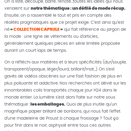
On a listé, découpé, barré, renoté...toutes les idées qui nous
venaient sur
notre thématique : un défilé de mode récup.
Ensuite, on a rassemblé le tout et pris en compte des
réalités pragmatiques que ce projet exige. C’est ainsi qu’est
né
«
COLLECTION CAPSULE
»
qui fait référence au jargon de
la mode : une ligne de vêtements ou d’articles,
généralement quelques pièces en série limitée proposée
durant un court laps de temps.
On a réfléchi aux matières et à leurs spécificités (dur/souple,
transparent/opaque, léger/lourd, brillant/mat...). On s’est
gavés de vidéos obscènes sur une fast fashion de plus en
plus polluante et addictive. Nos recherches ont dévié sur les
innombrables colis transportés chaque jour H24 dans le
monde entier. La lumière s’est alors faite sur notre sous
thématique :
les emballages.
Quoi de plus inutile qu’un
magnifique papier brillant de bonbons, qui nous fait l’effet
d’une madeleine de Proust à chaque froissage ? Tout ça
pour finir dans le noir, asphyxié entre tous ces autres