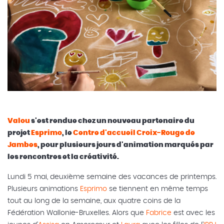
Valou
s'est rendue chez un nouveau partenaire du
projet
Esprimo
, le
Centre d'accueil Croix-Rouge de
Jambes
, pour plusieurs jours d'animation marqués par
les rencontres et la créativité.
Lundi 5 mai, deuxième semaine des vacances de printemps.
Plusieurs animations
Esprimo
se tiennent en même temps
tout au long de la semaine, aux quatre coins de la
Fédération Wallonie-Bruxelles. Alors que
Fabrice
est avec les