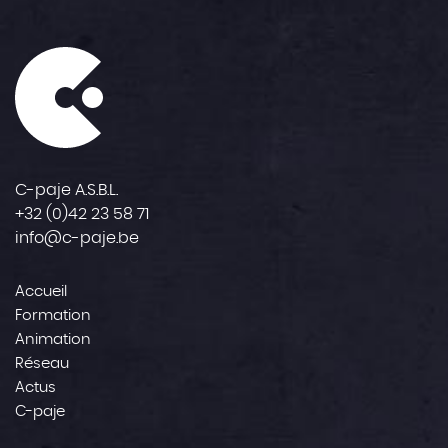
C-paje A.S.B.L.
+32 (0)42 23 58 71
info@c-paje.be
Accueil
Formation
Animation
Réseau
Actus
C-paje