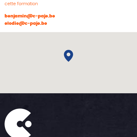
cette formation
benjamin@c-paje.be
elodie@c-paje.be