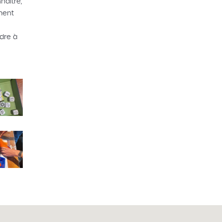
naître,
ment
dre à