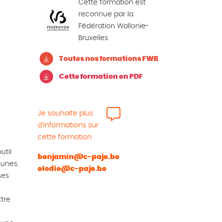
Cette formation est
reconnue par la
Fédération Wallonie-
Bruxelles
Toutes nos formations FWB
Cette formation en PDF
Je souhaite plus
d'informations sur
cette formation
util
benjamin@c-paje.be
eunes.
elodie@c-paje.be
ses
tre