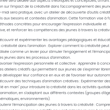
inée sera dédiée aux aspects théoriques et conceptuels, offrant
ion sur l'impact de la créativité dans l’accompagnement des jeun
s-midi sera pratique, avec un atelier de découverte d’outils créati
s aux besoins et contextes d’animation. Cette formation vise à f
thodes concrètes pour encourager l’expression individuelle et
tive, et renforcer les compétences des jeunes à travers la créativi
écouvrir et expérimenter les avantages pédagogiques et éducat
a créativité dans l'animation : Explorer comment la créativité peut
tilisée comme un levier pour stimuler l’engagement et l’émancip
es jeunes dans les processus d’animation.
avoriser l'expression personnelle et collective : Apprendre à conc
es ateliers créatifs qui permettent aux jeunes de s'exprimer libre
e développer leur confiance en eux et de favoriser leur autonomi
écouvrir des techniques d’animation créatives : Expérimenter des
clé en main" pour introduire la créativité dans les activités quotid
’animation, en s’adaptant aux différents contextes (groupes d’âge
hématiques, environnements).
outenir l’émancipation des jeunes à travers la créativité : Compr