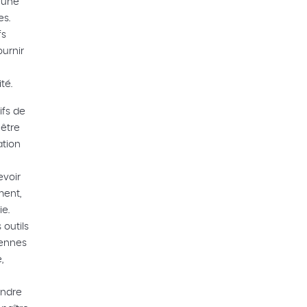
 une
es.
fs
ournir
té.
ifs de
 être
ation
evoir
ment,
e.
 outils
iennes
,
endre