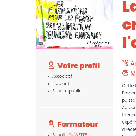
L
c
l
A
Votre profil
M
Associatif
Etudiant
Cette 
Service public
l’impo
puissa
Au cou
théori
expéri
Formateur
direct
Benoît LOUWETTE