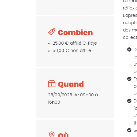
La mat
réflex
L’aprè
adapté
des mé
Combien
collec
25,00 € affilié C-Paje
D
50,00 € non affilié
l
u
d
F
Quand
d
d
25/09/2025 de 09h00 à
D
16h00
"
d
t
S
Où