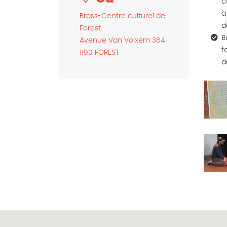
c
à
Brass-Centre culturel de
d
Forest
B
Avenue Van Volxem 364
f
1190 FOREST
d