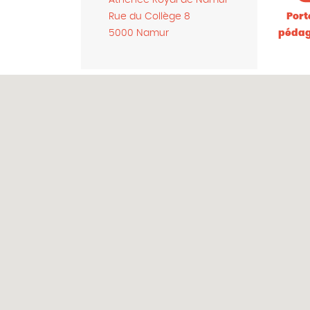
Athénée Royal de Namur
Rue du Collège 8
Port
5000 Namur
pédag