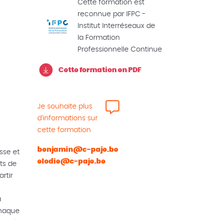
Cette formation est
reconnue par IFPC -
Institut Interréseaux de
la Formation
Professionnelle Continue
Cette formation en PDF
Je souhaite plus
d'informations sur
cette formation
benjamin@c-paje.be
sse et
elodie@c-paje.be
ts de
rtir
a
chaque