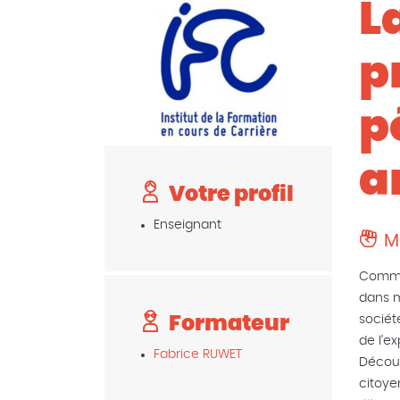
L
p
p
a
Votre profil
Enseignant
M
Commen
dans m
Formateur
sociét
de l'e
Fabrice RUWET
Découv
citoye