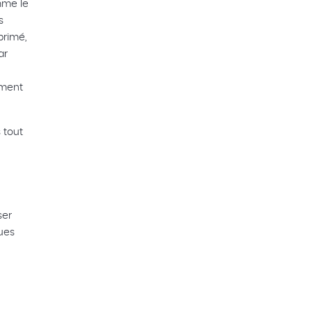
mme le
s
primé,
ar
ement
 tout
ser
ques