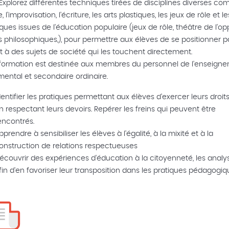
 Explorez différentes techniques tirées de disciplines diverses co
, l'improvisation, l'écriture, les arts plastiques, les jeux de rôle et le
ques issues de l'éducation populaire (jeux de rôle, théâtre de l'op
rs philosophiques,), pour permettre aux élèves de se positionner p
t à des sujets de société qui les touchent directement.
formation est destinée aux membres du personnel de l'enseign
ental et secondaire ordinaire.
dentifier les pratiques permettant aux élèves d'exercer leurs droits
n respectant leurs devoirs. Repérer les freins qui peuvent être
encontrés.
pprendre à sensibiliser les élèves à l'égalité, à la mixité et à la
onstruction de relations respectueuses
écouvrir des expériences d'éducation à la citoyenneté, les analy
fin d'en favoriser leur transposition dans les pratiques pédagogi