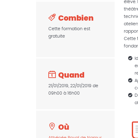
élève.
théâtre
techni
Combien
atelie
Cette formation est
rappor
gratuite
Cette 
fondam
I
e
r
Quand
A
21/01/2019, 22/01/2019 de
c
09h00 à 16h00
D
a
Où