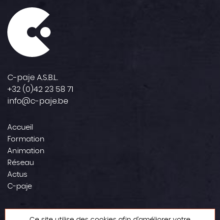
C-paje A.S.B.L.
+32 (0)42 23 58 71
info@c-paje.be
Accueil
Formation
Animation
Réseau
Actus
C-paje
Contact